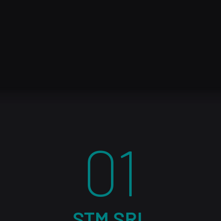
undefined
01
STM SRL